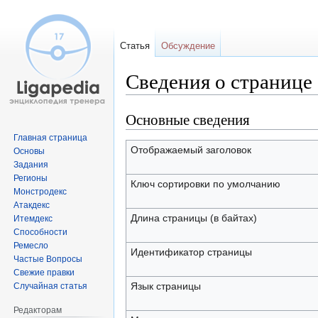
Статья
Обсуждение
Сведения о странице
Основные сведения
Перейти
Перейти
к
к
Главная страница
навигации
поиску
Отображаемый заголовок
Основы
Задания
Регионы
Ключ сортировки по умолчанию
Монстродекс
Атакдекс
Длина страницы (в байтах)
Итемдекс
Способности
Ремесло
Идентификатор страницы
Частые Вопросы
Свежие правки
Язык страницы
Случайная статья
Редакторам