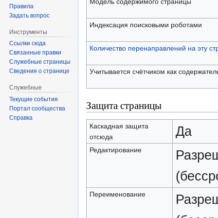
Модель содержимого страницы
Правила
Задать вопрос
Индексация поисковыми роботами
Инструменты
Ссылки сюда
Количество перенаправлений на эту ст
Связанные правки
Служебные страницы
Учитывается счётчиком как содержател
Сведения о странице
Служебные
Текущие события
Защита страницы
Портал сообщества
Справка
Каскадная защита
Да
отсюда
Редактирование
Разреш
(бесср
Переименование
Разреш