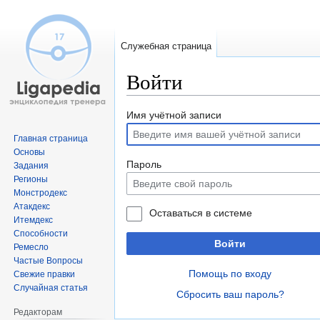
Служебная страница
Войти
Перейти
Перейти
Имя учётной записи
к
к
Главная страница
навигации
поиску
Основы
Пароль
Задания
Регионы
Монстродекс
Атакдекс
Оставаться в системе
Итемдекс
Способности
Войти
Ремесло
Частые Вопросы
Помощь по входу
Свежие правки
Случайная статья
Сбросить ваш пароль?
Редакторам