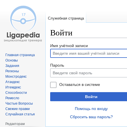
Служебная страница
Войти
Перейти
Перейти
Имя учётной записи
к
к
Главная страница
навигации
поиску
Основы
Пароль
Задания
Регионы
Монстродекс
Атакдекс
Оставаться в системе
Итемдекс
Способности
Войти
Ремесло
Частые Вопросы
Помощь по входу
Свежие правки
Случайная статья
Сбросить ваш пароль?
Редакторам