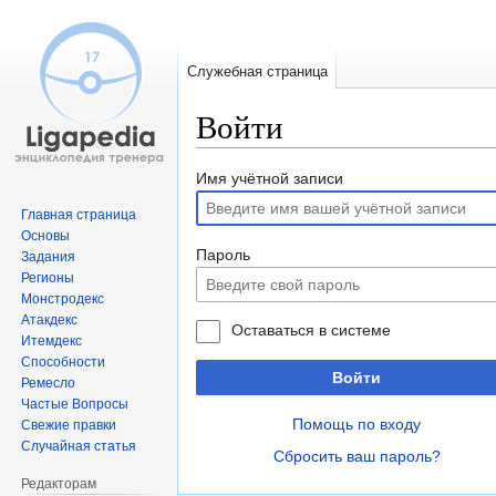
Служебная страница
Войти
Перейти
Перейти
Имя учётной записи
к
к
Главная страница
навигации
поиску
Основы
Пароль
Задания
Регионы
Монстродекс
Атакдекс
Оставаться в системе
Итемдекс
Способности
Войти
Ремесло
Частые Вопросы
Помощь по входу
Свежие правки
Случайная статья
Сбросить ваш пароль?
Редакторам