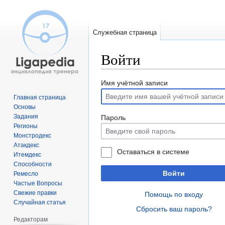
Служебная страница
Войти
Перейти
Перейти
Имя учётной записи
к
к
Главная страница
навигации
поиску
Основы
Задания
Пароль
Регионы
Монстродекс
Атакдекс
Оставаться в системе
Итемдекс
Способности
Войти
Ремесло
Частые Вопросы
Свежие правки
Помощь по входу
Случайная статья
Сбросить ваш пароль?
Редакторам