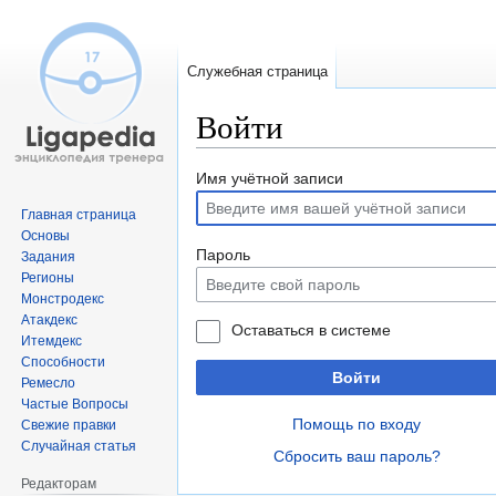
Служебная страница
Войти
Перейти
Перейти
Имя учётной записи
к
к
Главная страница
навигации
поиску
Основы
Пароль
Задания
Регионы
Монстродекс
Атакдекс
Оставаться в системе
Итемдекс
Способности
Войти
Ремесло
Частые Вопросы
Помощь по входу
Свежие правки
Случайная статья
Сбросить ваш пароль?
Редакторам