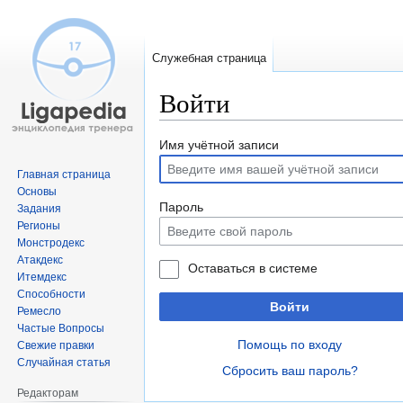
Служебная страница
Войти
Перейти
Перейти
Имя учётной записи
к
к
Главная страница
навигации
поиску
Основы
Пароль
Задания
Регионы
Монстродекс
Атакдекс
Оставаться в системе
Итемдекс
Способности
Войти
Ремесло
Частые Вопросы
Помощь по входу
Свежие правки
Случайная статья
Сбросить ваш пароль?
Редакторам