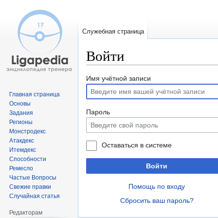
Служебная страница
Войти
Перейти
Перейти
Имя учётной записи
к
к
Главная страница
навигации
поиску
Основы
Пароль
Задания
Регионы
Монстродекс
Атакдекс
Оставаться в системе
Итемдекс
Способности
Войти
Ремесло
Частые Вопросы
Помощь по входу
Свежие правки
Случайная статья
Сбросить ваш пароль?
Редакторам