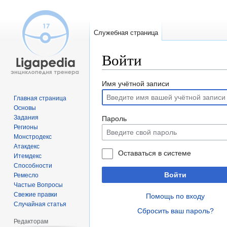
Служебная страница
Войти
Перейти
Перейти
Имя учётной записи
к
к
Главная страница
навигации
поиску
Основы
Задания
Пароль
Регионы
Монстродекс
Атакдекс
Оставаться в системе
Итемдекс
Способности
Войти
Ремесло
Частые Вопросы
Свежие правки
Помощь по входу
Случайная статья
Сбросить ваш пароль?
Редакторам