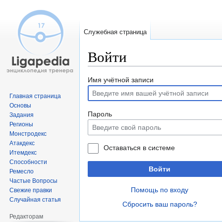
Служебная страница
Войти
Перейти
Перейти
Имя учётной записи
к
к
Главная страница
навигации
поиску
Основы
Пароль
Задания
Регионы
Монстродекс
Атакдекс
Оставаться в системе
Итемдекс
Способности
Войти
Ремесло
Частые Вопросы
Помощь по входу
Свежие правки
Случайная статья
Сбросить ваш пароль?
Редакторам