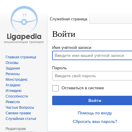
Служебная страница
Войти
Перейти
Перейти
Имя учётной записи
к
к
Главная страница
навигации
поиску
Основы
Пароль
Задания
Регионы
Монстродекс
Атакдекс
Оставаться в системе
Итемдекс
Способности
Войти
Ремесло
Частые Вопросы
Помощь по входу
Свежие правки
Случайная статья
Сбросить ваш пароль?
Редакторам