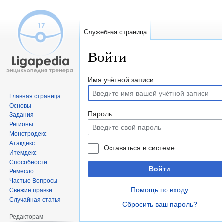
Служебная страница
Войти
Перейти
Перейти
Имя учётной записи
к
к
Главная страница
навигации
поиску
Основы
Пароль
Задания
Регионы
Монстродекс
Атакдекс
Оставаться в системе
Итемдекс
Способности
Войти
Ремесло
Частые Вопросы
Помощь по входу
Свежие правки
Случайная статья
Сбросить ваш пароль?
Редакторам