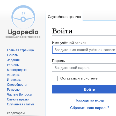
Служебная страница
Войти
Перейти
Перейти
Имя учётной записи
к
к
Главная страница
навигации
поиску
Основы
Задания
Пароль
Регионы
Монстродекс
Атакдекс
Оставаться в системе
Итемдекс
Способности
Войти
Ремесло
Частые Вопросы
Свежие правки
Помощь по входу
Случайная статья
Сбросить ваш пароль?
Редакторам