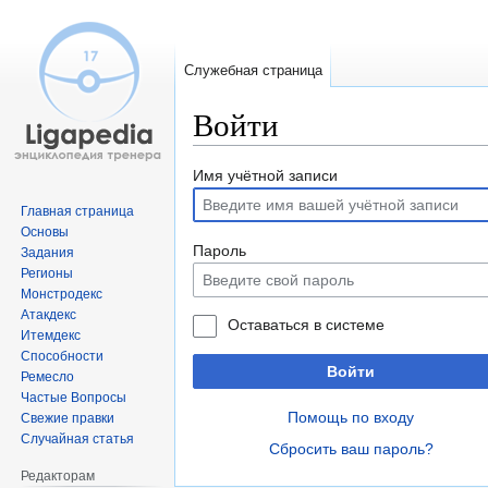
Служебная страница
Войти
Перейти
Перейти
Имя учётной записи
к
к
Главная страница
навигации
поиску
Основы
Пароль
Задания
Регионы
Монстродекс
Атакдекс
Оставаться в системе
Итемдекс
Способности
Войти
Ремесло
Частые Вопросы
Помощь по входу
Свежие правки
Случайная статья
Сбросить ваш пароль?
Редакторам