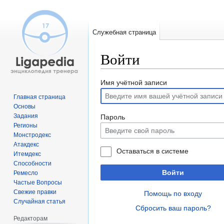
Служебная страница
Войти
Перейти
Перейти
Имя учётной записи
к
к
Главная страница
навигации
поиску
Основы
Задания
Пароль
Регионы
Монстродекс
Атакдекс
Оставаться в системе
Итемдекс
Способности
Войти
Ремесло
Частые Вопросы
Свежие правки
Помощь по входу
Случайная статья
Сбросить ваш пароль?
Редакторам