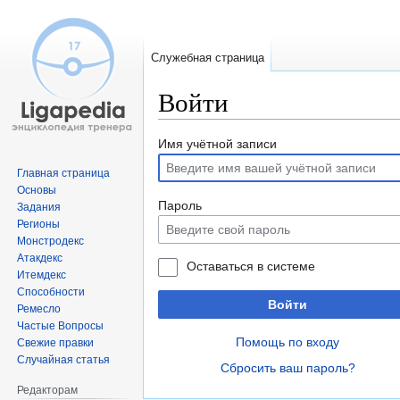
Служебная страница
Войти
Перейти
Перейти
Имя учётной записи
к
к
Главная страница
навигации
поиску
Основы
Пароль
Задания
Регионы
Монстродекс
Атакдекс
Оставаться в системе
Итемдекс
Способности
Войти
Ремесло
Частые Вопросы
Помощь по входу
Свежие правки
Случайная статья
Сбросить ваш пароль?
Редакторам