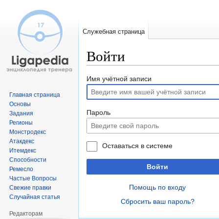
Служебная страница
Войти
Перейти
Перейти
Имя учётной записи
к
к
Главная страница
навигации
поиску
Основы
Пароль
Задания
Регионы
Монстродекс
Атакдекс
Оставаться в системе
Итемдекс
Способности
Войти
Ремесло
Частые Вопросы
Помощь по входу
Свежие правки
Случайная статья
Сбросить ваш пароль?
Редакторам