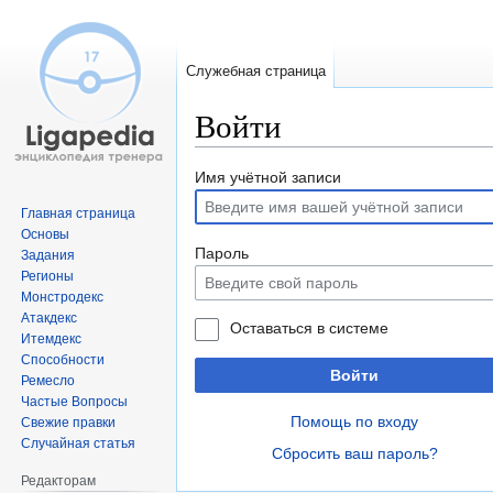
Служебная страница
Войти
Перейти
Перейти
Имя учётной записи
к
к
Главная страница
навигации
поиску
Основы
Пароль
Задания
Регионы
Монстродекс
Атакдекс
Оставаться в системе
Итемдекс
Способности
Войти
Ремесло
Частые Вопросы
Помощь по входу
Свежие правки
Случайная статья
Сбросить ваш пароль?
Редакторам