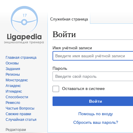
Служебная страница
Войти
Перейти
Перейти
Имя учётной записи
к
к
Главная страница
навигации
поиску
Основы
Пароль
Задания
Регионы
Монстродекс
Атакдекс
Оставаться в системе
Итемдекс
Способности
Войти
Ремесло
Частые Вопросы
Помощь по входу
Свежие правки
Случайная статья
Сбросить ваш пароль?
Редакторам