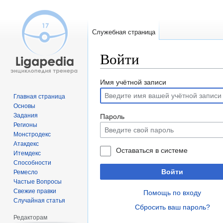
Служебная страница
Войти
Перейти
Перейти
Имя учётной записи
к
к
Главная страница
навигации
поиску
Основы
Задания
Пароль
Регионы
Монстродекс
Атакдекс
Оставаться в системе
Итемдекс
Способности
Войти
Ремесло
Частые Вопросы
Свежие правки
Помощь по входу
Случайная статья
Сбросить ваш пароль?
Редакторам