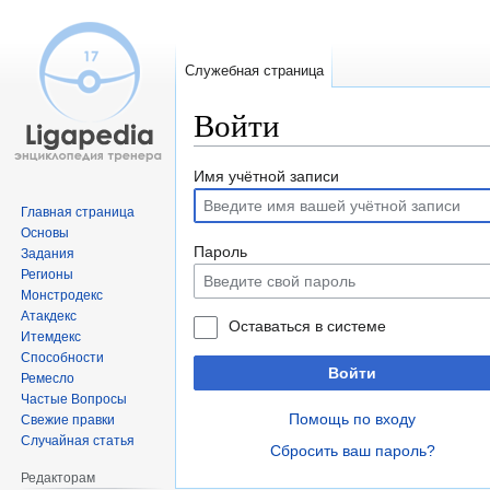
Служебная страница
Войти
Перейти
Перейти
Имя учётной записи
к
к
Главная страница
навигации
поиску
Основы
Пароль
Задания
Регионы
Монстродекс
Атакдекс
Оставаться в системе
Итемдекс
Способности
Войти
Ремесло
Частые Вопросы
Помощь по входу
Свежие правки
Случайная статья
Сбросить ваш пароль?
Редакторам