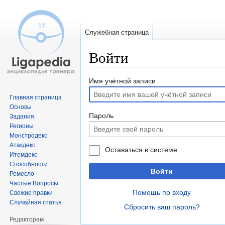
Служебная страница
Войти
Перейти
Перейти
Имя учётной записи
к
к
Главная страница
навигации
поиску
Основы
Пароль
Задания
Регионы
Монстродекс
Атакдекс
Оставаться в системе
Итемдекс
Способности
Войти
Ремесло
Частые Вопросы
Помощь по входу
Свежие правки
Случайная статья
Сбросить ваш пароль?
Редакторам