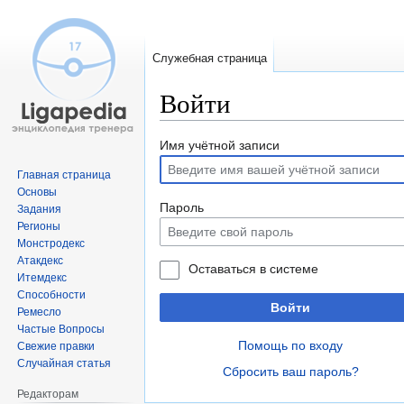
Служебная страница
Войти
Перейти
Перейти
Имя учётной записи
к
к
Главная страница
навигации
поиску
Основы
Пароль
Задания
Регионы
Монстродекс
Атакдекс
Оставаться в системе
Итемдекс
Способности
Войти
Ремесло
Частые Вопросы
Помощь по входу
Свежие правки
Случайная статья
Сбросить ваш пароль?
Редакторам