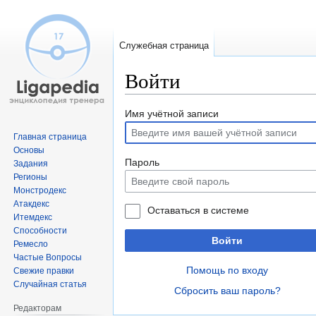
Служебная страница
Войти
Перейти
Перейти
Имя учётной записи
к
к
Главная страница
навигации
поиску
Основы
Пароль
Задания
Регионы
Монстродекс
Атакдекс
Оставаться в системе
Итемдекс
Способности
Войти
Ремесло
Частые Вопросы
Помощь по входу
Свежие правки
Случайная статья
Сбросить ваш пароль?
Редакторам