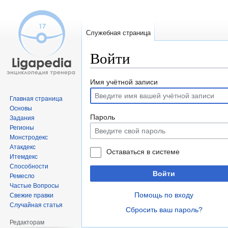
Служебная страница
Войти
Перейти
Перейти
Имя учётной записи
к
к
Главная страница
навигации
поиску
Основы
Пароль
Задания
Регионы
Монстродекс
Атакдекс
Оставаться в системе
Итемдекс
Способности
Войти
Ремесло
Частые Вопросы
Помощь по входу
Свежие правки
Случайная статья
Сбросить ваш пароль?
Редакторам