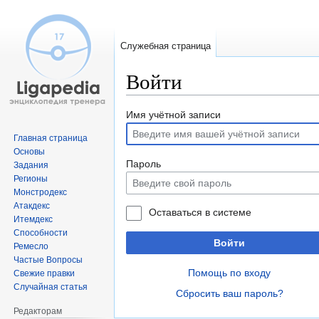
Служебная страница
Войти
Перейти
Перейти
Имя учётной записи
к
к
Главная страница
навигации
поиску
Основы
Пароль
Задания
Регионы
Монстродекс
Атакдекс
Оставаться в системе
Итемдекс
Способности
Войти
Ремесло
Частые Вопросы
Помощь по входу
Свежие правки
Случайная статья
Сбросить ваш пароль?
Редакторам