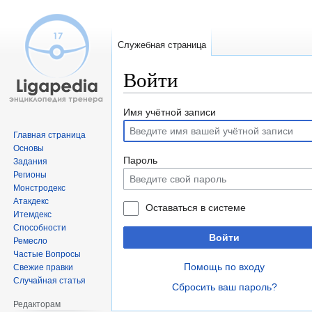
Служебная страница
Войти
Перейти
Перейти
Имя учётной записи
к
к
Главная страница
навигации
поиску
Основы
Пароль
Задания
Регионы
Монстродекс
Атакдекс
Оставаться в системе
Итемдекс
Способности
Войти
Ремесло
Частые Вопросы
Помощь по входу
Свежие правки
Случайная статья
Сбросить ваш пароль?
Редакторам