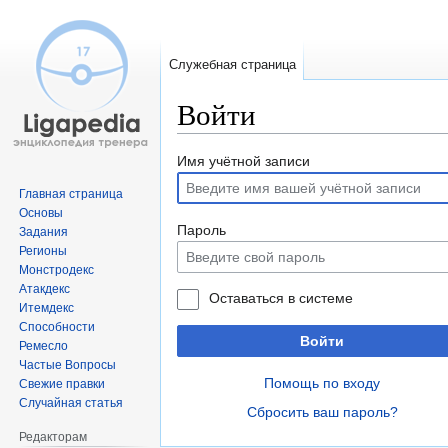
Служебная страница
Войти
Перейти
Перейти
Имя учётной записи
к
к
Главная страница
навигации
поиску
Основы
Пароль
Задания
Регионы
Монстродекс
Атакдекс
Оставаться в системе
Итемдекс
Способности
Войти
Ремесло
Частые Вопросы
Помощь по входу
Свежие правки
Случайная статья
Сбросить ваш пароль?
Редакторам