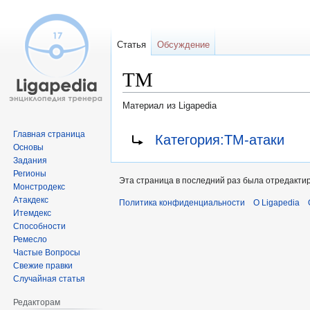
Статья
Обсуждение
ТМ
Материал из Ligapedia
Перейти
Перейти
Перенаправление на:
Главная страница
Категория:ТМ-атаки
к
к
Основы
Задания
навигации
поиску
Регионы
Эта страница в последний раз была отредактиро
Монстродекс
Атакдекс
Политика конфиденциальности
О Ligapedia
Итемдекс
Способности
Ремесло
Частые Вопросы
Свежие правки
Случайная статья
Редакторам