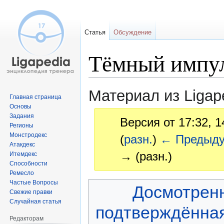
Статья
Обсуждение
Тёмный импу
Материал из Ligap
Главная страница
Основы
Задания
Версия от 17:32, 
Регионы
Монстродекс
(
разн.
)
← Предыд
Атакдекс
→ (разн.)
Итемдекс
Способности
Ремесло
Частые Вопросы
Перейти
Перейти
Досмотрен
Свежие правки
к
к
Случайная статья
навигации
поиску
подтверждённа
Редакторам