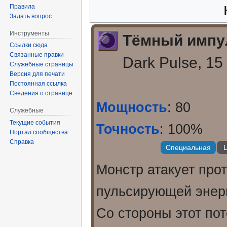
Правила
Задать вопрос
Инструменты
Тёмный импу
Ссылки сюда
Связанные правки
Dark Pulse, 15
Служебные страницы
Версия для печати
Постоянная ссылка
Сведения о странице
Мощность
: 80
Служебные
Текущие события
Точность
: 100%
Портал сообщества
Справка
Специальная
Ц
Монстр атакует про
пульсирующей энерг
Со стороны этот пот