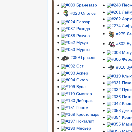
#009 Бранезавр
#248 Песк
#261 Лайк
#023 Ополоз
#262 Аррк
#024 Гюрзар
#274 Лиф
#037 Ракода
#275 Л
#038 Ракуна
#052 Мукун
#302 Бу
#053 Мурысь
#303 Мету
#089 Грязень
#306 Фер
#092 Ост
#318 Зу
#093 Аспер
#319 Клык
#094 Октор
#331 Пика
#109 Вупс
#332 Пуни
#110 Смоггер
#336 Пито
#130 Дибарак
#342 Кле
#151 Геном
#353 Джи
#169 Крестопырь
#354 Крип
#197 Нокталит
#355 Маз
#198 Месьер
#356 Мат