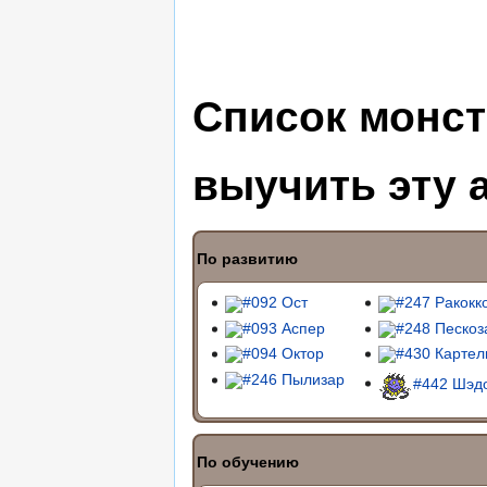
Список монст
выучить эту 
По развитию
#092 Ост
#247 Ракокк
#093 Аспер
#248 Пескоз
#094 Октор
#430 Картел
#246 Пылизар
#442 Шэд
По обучению