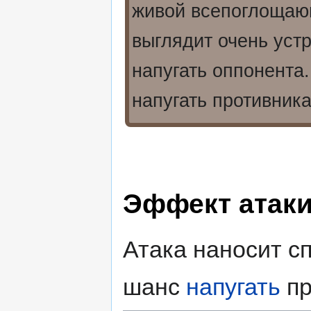
живой всепоглощаю
выглядит очень ус
напугать оппонента
напугать противника
Эффект атак
Атака наносит с
шанс
напугать
пр