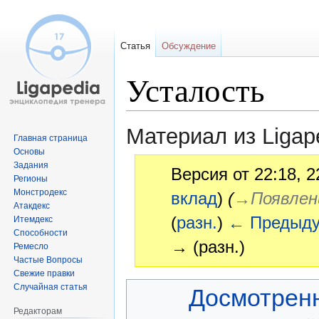
Статья
Обсуждение
Усталость
Материал из Ligap
Главная страница
Основы
Задания
Версия от 22:18, 
Регионы
Монстродекс
вклад
)
(
→‎Появлен
Атакдекс
(
разн.
)
← Предыд
Итемдекс
Способности
→ (разн.)
Ремесло
Частые Вопросы
Свежие правки
Перейти
Перейти
Случайная статья
Досмотрен
к
к
Редакторам
навигации
поиску