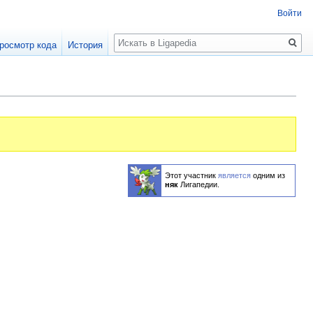
Войти
Поиск
росмотр кода
История
Этот участник
является
одним из
няк
Лигапедии.