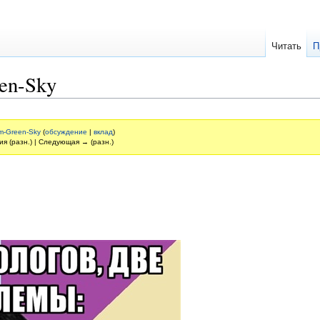
Читать
П
en-Sky
m-Green-Sky
(
обсуждение
|
вклад
)
ия (разн.) | Следующая → (разн.)