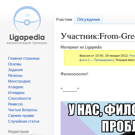
Участник
Обсуждение
Участник:From-Gre
Материал из Ligapedia
Версия от 15:50, 29 января 2012;
Fro
Главная страница
(
разн.
)
← Предыдущая
| Текущая верс
Основы
Задания
Перейти
Перейти
Филооооолог!
Регионы
к
к
Монстродекс
навигации
поиску
Атакдекс
^______^
Итемдекс
Способности
Ремесло
Частые Вопросы
Свежие правки
Случайная статья
Редакторам