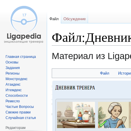
Файл
Обсуждение
Файл:Дневник
Материал из Ligap
Главная страница
Основы
Задания
Перейти
Перейти
Файл
Истори
Регионы
к
к
Монстродекс
навигации
поиску
Атакдекс
Итемдекс
Способности
Ремесло
Частые Вопросы
Свежие правки
Случайная статья
Редакторам