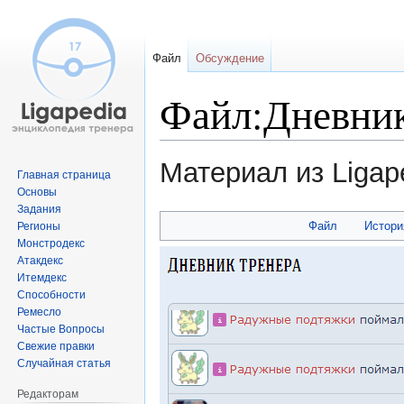
Файл
Обсуждение
Файл:Дневник
Материал из Ligap
Главная страница
Основы
Задания
Перейти
Перейти
Файл
Истори
Регионы
к
к
Монстродекс
навигации
поиску
Атакдекс
Итемдекс
Способности
Ремесло
Частые Вопросы
Свежие правки
Случайная статья
Редакторам