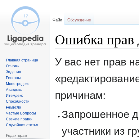
Файл
Обсуждение
Ошибка прав 
Перейти
Перейти
У вас нет прав 
Главная страница
к
к
Основы
навигации
поиску
Задания
«редактировани
Регионы
Монстродекс
Атакдекс
причинам:
Итемдекс
Способности
Ремесло
Запрошенное д
Частые Вопросы
Свежие правки
Случайная статья
участники из г
Редакторам