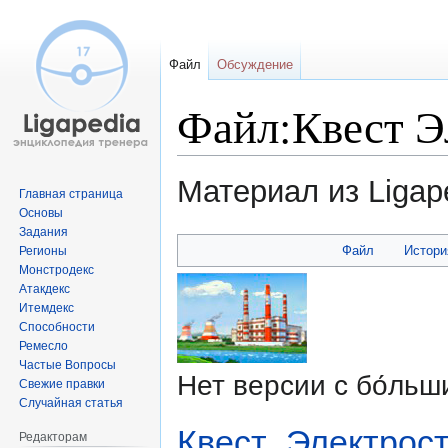
Файл
Обсуждение
Файл:Квест Э
Материал из Ligap
Главная страница
Основы
Задания
Перейти
Перейти
Файл
Истори
Регионы
к
к
Монстродекс
навигации
поиску
Атакдекс
Итемдекс
Способности
Ремесло
Частые Вопросы
Нет версии с бо́ль
Свежие правки
Случайная статья
Квест_Электрос
Редакторам