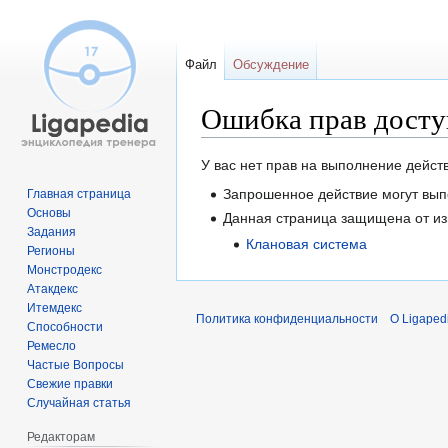
Файл
Обсуждение
Ошибка прав досту
Перейти
Перейти
У вас нет прав на выполнение дейс
к
к
Запрошенное действие могут вып
Главная страница
навигации
поиску
Основы
Данная страница защищена от из
Задания
Клановая система
Регионы
Монстродекс
Атакдекс
Итемдекс
Политика конфиденциальности
О Ligaped
Способности
Ремесло
Частые Вопросы
Свежие правки
Случайная статья
Редакторам