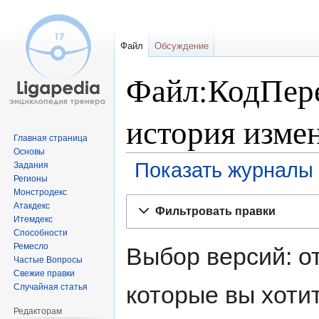
Файл
Обсуждение
Файл:КодПере
история изме
Главная страница
Основы
Показать журналы 
Задания
Регионы
Монстродекс
Перейти
Перейти
Атакдекс
Фильтровать правки
к
к
Итемдекс
навигации
поиску
Способности
Ремесло
Выбор версий: о
Частые Вопросы
Свежие правки
которые вы хоти
Случайная статья
Редакторам