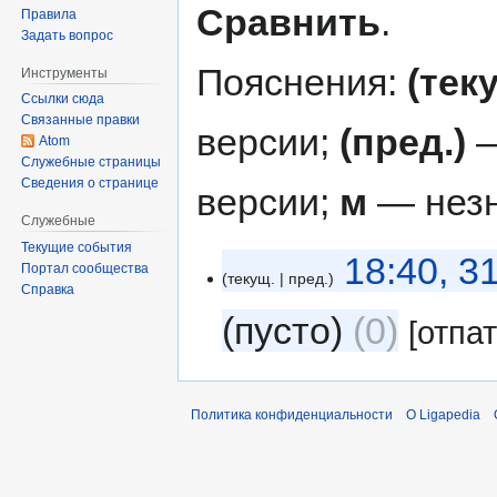
Сравнить
.
Правила
Задать вопрос
Пояснения:
(тек
Инструменты
Ссылки сюда
Связанные правки
версии;
(пред.)
—
Atom
Служебные страницы
Сведения о странице
версии;
м
— незн
Служебные
Текущие события
18:40, 3
Портал сообщества
текущ.
пред.
Справка
пусто
0
[отпа
Политика конфиденциальности
О Ligapedia