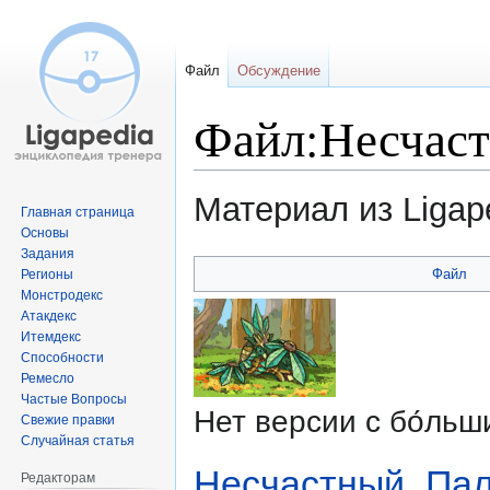
Файл
Обсуждение
Файл:Несчаст
Материал из Ligap
Главная страница
Основы
Задания
Перейти
Перейти
Файл
Регионы
к
к
Монстродекс
навигации
поиску
Атакдекс
Итемдекс
Способности
Ремесло
Частые Вопросы
Нет версии с бо́ль
Свежие правки
Случайная статья
Несчастный_Пал
Редакторам