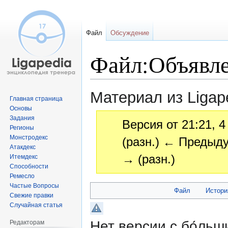
Файл
Обсуждение
Файл:Объявле
Материал из Ligap
Главная страница
Основы
Задания
Версия от 21:21, 
Регионы
Монстродекс
(разн.) ← Предыду
Атакдекс
→ (разн.)
Итемдекс
Способности
Ремесло
Частые Вопросы
Перейти
Перейти
Файл
Истори
Свежие правки
к
к
Случайная статья
навигации
поиску
Нет версии с бо́ль
Редакторам