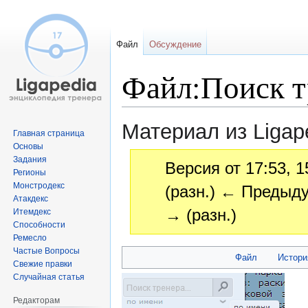
Файл
Обсуждение
Файл:Поиск т
Материал из Ligap
Главная страница
Основы
Задания
Версия от 17:53, 
Регионы
Монстродекс
(разн.) ← Предыду
Атакдекс
→ (разн.)
Итемдекс
Способности
Ремесло
Частые Вопросы
Перейти
Перейти
Файл
Истори
Свежие правки
к
к
Случайная статья
навигации
поиску
Редакторам