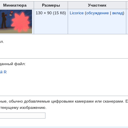
Миниатюра
Размеры
Участник
130 × 90
(15 Кб)
Licorice
(
обсуждение
|
вклад
)
л.
данный файл:
й R
ные, обычно добавляемые цифровыми камерами или сканерами. Ес
ь текущему изображению.