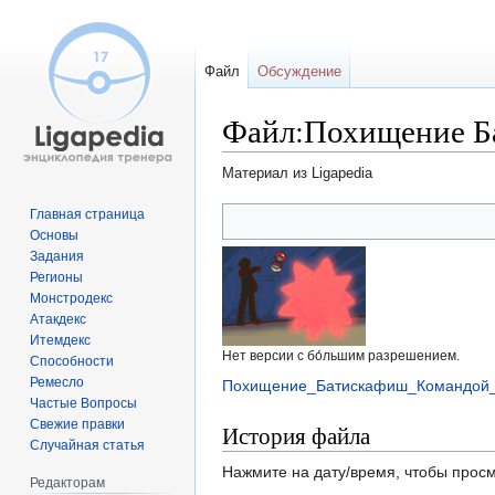
Файл
Обсуждение
Файл:Похищение Б
Материал из Ligapedia
Перейти
Перейти
Главная страница
Основы
к
к
Задания
навигации
поиску
Регионы
Монстродекс
Атакдекс
Итемдекс
Нет версии с бо́льшим разрешением.
Способности
Ремесло
Похищение_Батискафиш_Командой_
Частые Вопросы
Свежие правки
История файла
Случайная статья
Нажмите на дату/время, чтобы просм
Редакторам