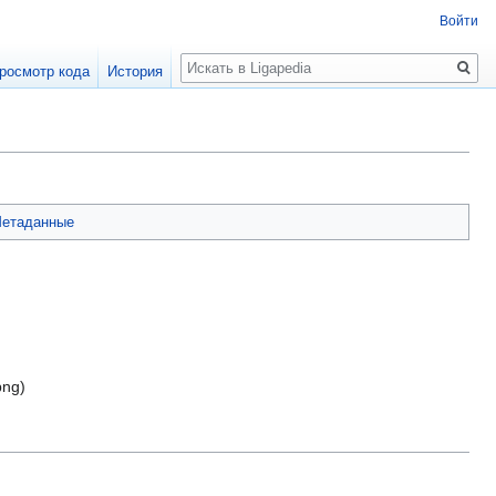
Войти
Поиск
росмотр кода
История
етаданные
png
)