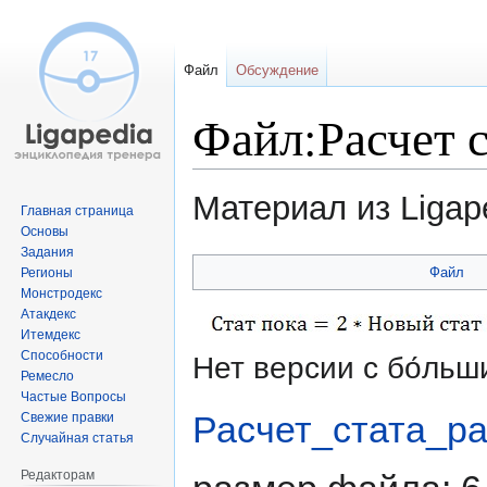
Файл
Обсуждение
Файл:Расчет с
Материал из Ligap
Главная страница
Основы
Задания
Перейти
Перейти
Файл
Регионы
к
к
Монстродекс
навигации
поиску
Атакдекс
Итемдекс
Способности
Нет версии с бо́ль
Ремесло
Частые Вопросы
Расчет_стата_ра
Свежие правки
Случайная статья
Редакторам