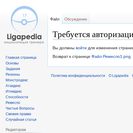
Файл
Обсуждение
Требуется авторизац
Перейти
Перейти
Вы должны
войти
для изменения страни
к
к
Возврат к странице
Файл:Ремесло1.png
.
Главная страница
навигации
поиску
Основы
Задания
Регионы
Политика конфиденциальности
О Ligapedia
Монстродекс
Атакдекс
Итемдекс
Способности
Ремесло
Частые Вопросы
Свежие правки
Случайная статья
Редакторам