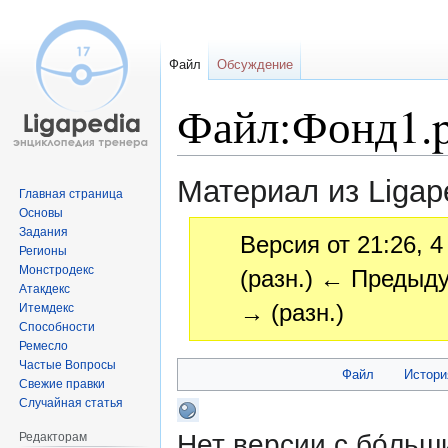
Файл
Обсуждение
Файл:Фонд1.
Материал из Ligap
Главная страница
Основы
Задания
Версия от 21:26, 
Регионы
Монстродекс
(разн.) ← Предыду
Атакдекс
→ (разн.)
Итемдекс
Способности
Ремесло
Частые Вопросы
Перейти
Перейти
Файл
Истори
Свежие правки
к
к
Случайная статья
навигации
поиску
Нет версии с бо́ль
Редакторам