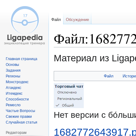
Файл
Обсуждение
Файл:1682772
Материал из Ligap
Главная страница
Основы
Задания
Перейти
Перейти
Файл
Истори
Регионы
к
к
Монстродекс
навигации
поиску
Атакдекс
Итемдекс
Способности
Ремесло
Частые Вопросы
Нет версии с бо́ль
Свежие правки
Случайная статья
1682772643917.
Редакторам