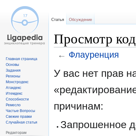
Статья
Обсуждение
Просмотр код
←
Флауренция
Главная страница
Основы
Перейти
Перейти
У вас нет прав 
Задания
к
к
Регионы
навигации
поиску
Монстродекс
«редактировани
Атакдекс
Итемдекс
Способности
причинам:
Ремесло
Частые Вопросы
Свежие правки
Запрошенное д
Случайная статья
Редакторам