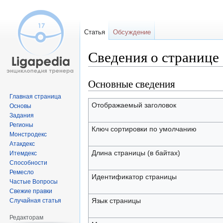
Статья
Обсуждение
Сведения о странице
Основные сведения
Перейти
Перейти
к
к
Главная страница
навигации
поиску
Отображаемый заголовок
Основы
Задания
Регионы
Ключ сортировки по умолчанию
Монстродекс
Атакдекс
Длина страницы (в байтах)
Итемдекс
Способности
Ремесло
Идентификатор страницы
Частые Вопросы
Свежие правки
Язык страницы
Случайная статья
Редакторам