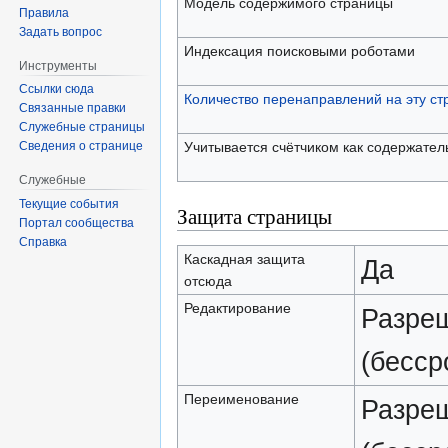
Модель содержимого страницы
Правила
Задать вопрос
Индексация поисковыми роботами
Инструменты
Ссылки сюда
Количество перенаправлений на эту ст
Связанные правки
Служебные страницы
Учитывается счётчиком как содержател
Сведения о странице
Служебные
Текущие события
Защита страницы
Портал сообщества
Справка
Каскадная защита
Да
отсюда
Редактирование
Разреш
(бесср
Переименование
Разреш