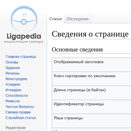
Статья
Обсуждение
Сведения о странице
Основные сведения
Перейти
Перейти
к
к
Главная страница
навигации
поиску
Отображаемый заголовок
Основы
Задания
Регионы
Ключ сортировки по умолчанию
Монстродекс
Атакдекс
Длина страницы (в байтах)
Итемдекс
Способности
Ремесло
Идентификатор страницы
Частые Вопросы
Свежие правки
Язык страницы
Случайная статья
Редакторам