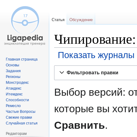
Статья
Обсуждение
Чипирование:
Показать журналы 
Главная страница
Основы
Перейти
Перейти
Задания
Фильтровать правки
к
к
Регионы
навигации
поиску
Монстродекс
Выбор версий: о
Атакдекс
Итемдекс
Способности
которые вы хоти
Ремесло
Частые Вопросы
Свежие правки
Сравнить
.
Случайная статья
Редакторам