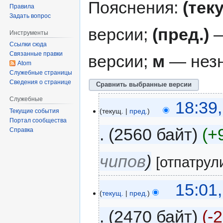
Пояснения:
(тек
Правила
Задать вопрос
версии;
(пред.)
—
Инструменты
Ссылки сюда
Связанные правки
версии;
м
— незн
Atom
Служебные страницы
Сведения о странице
Служебные
18:39,
текущ.
пред.
Текущие события
Портал сообщества
2560 байт
+
Справка
чипов
[отпатрул
15:01,
текущ.
пред.
2470 байт
-